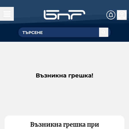
Възникна грешка!
Възникна грешка при