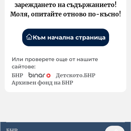
зареждането на съдържанието!
Моля, опитайте отново по-късно!
Към начална страница
Или проверете още от нашите
сайтове:
БНР
Детското.БНР
Архивен фонд на БНР
БНР