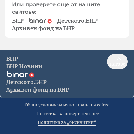
Или проверете още от нашите
сайтове:
БНР
Детското.БНР
Архивен фонд на БНР
БНР
Нагоре
БНР Новини
Детското.БНР
Архивен фонд на БНР
Общи условия за използване на сайта
Политика за поверителност
Политика за „бисквитки“