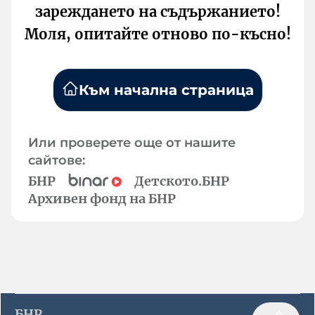
зареждането на съдържанието!
Моля, опитайте отново по-късно!
Към начална страница
Или проверете още от нашите
сайтове:
БНР
Детското.БНР
Архивен фонд на БНР
БНР