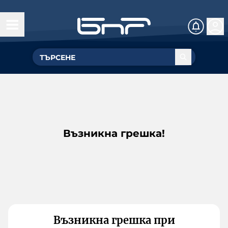
Възникна грешка!
Възникна грешка при