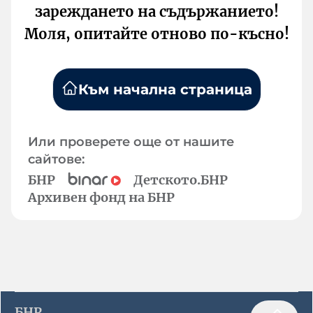
зареждането на съдържанието!
Моля, опитайте отново по-късно!
Към начална страница
Или проверете още от нашите
сайтове:
БНР
Детското.БНР
Архивен фонд на БНР
БНР