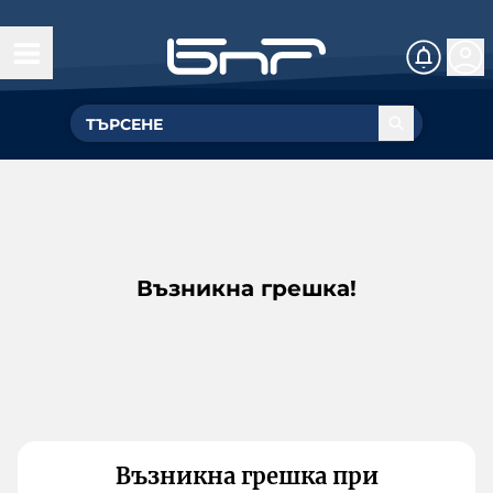
Възникна грешка!
Възникна грешка при