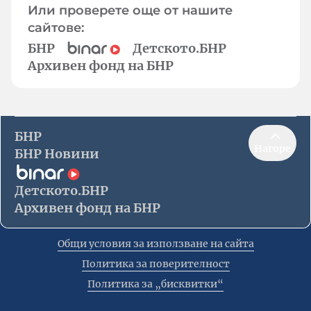
Или проверете още от нашите
сайтове:
БНР
Детското.БНР
Архивен фонд на БНР
БНР
Нагоре
БНР Новини
Детското.БНР
Архивен фонд на БНР
Общи условия за използване на сайта
Политика за поверителност
Политика за „бисквитки“