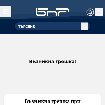
Възникна грешка!
Възникна грешка при