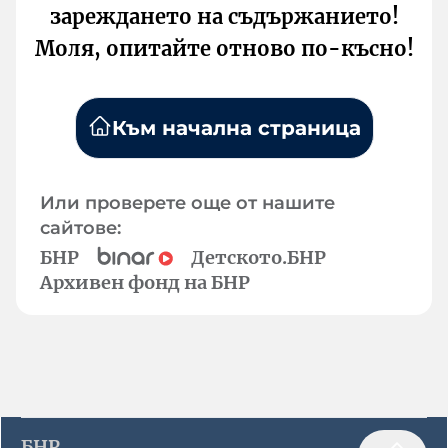
зареждането на съдържанието!
Моля, опитайте отново по-късно!
Към начална страница
Или проверете още от нашите
сайтове:
БНР
Детското.БНР
Архивен фонд на БНР
БНР