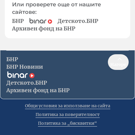
Или проверете още от нашите
сайтове:
БНР
Детското.БНР
Архивен фонд на БНР
БНР
Нагоре
БНР Новини
Детското.БНР
Архивен фонд на БНР
Общи условия за използване на сайта
Политика за поверителност
Политика за „бисквитки“