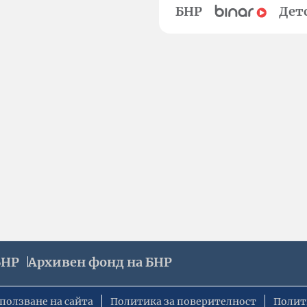
БНР
Дет
БНР
Архивен фонд на БНР
ползване на сайта
Политика за поверителност
Полит