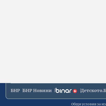
БНР
БНР Новини
Детското.
Общи условия за из