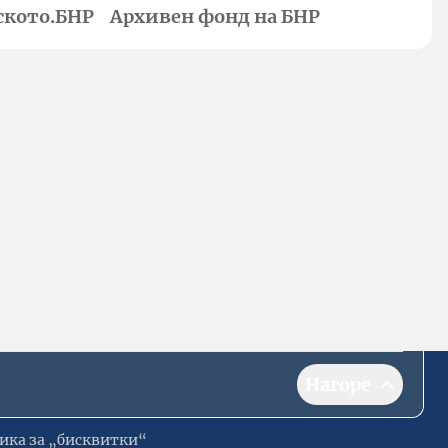
ското.БНР
Архивен фонд на БНР
Нагоре
ика за „бисквитки“