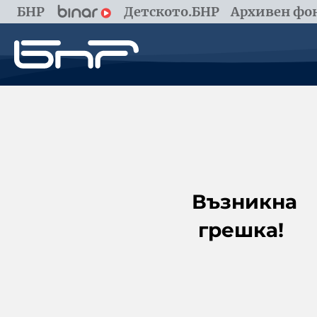
БНР
Детското.БНР
Архивен фон
Възникна
грешка!