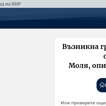
д на БНР
Възникна г
Моля, опи
Или проверете още 