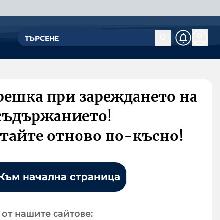
решка при зареждането на
съдържанието!
тайте отново по-късно!
Към начална страница
от нашите сайтове: