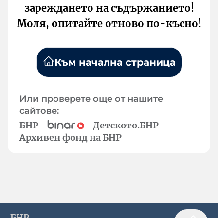
зареждането на съдържанието!
Моля, опитайте отново по-късно!
Към начална страница
Или проверете още от нашите
сайтове:
БНР
Детското.БНР
Архивен фонд на БНР
БНР