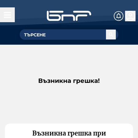
Възникна грешка!
Възникна грешка при