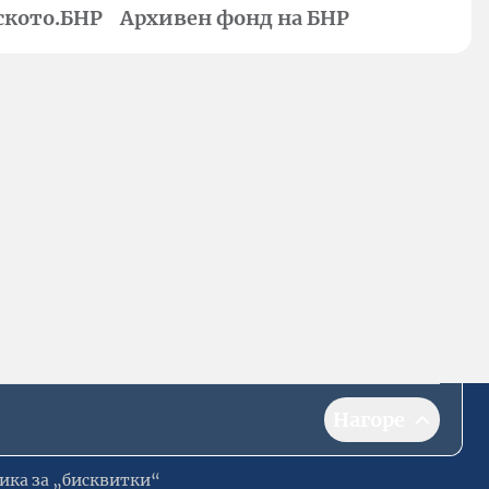
ското.БНР
Архивен фонд на БНР
Нагоре
ика за „бисквитки“