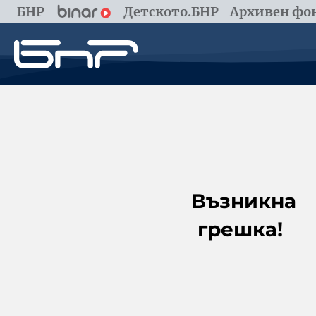
БНР
Детското.БНР
Архивен фон
Възникна
грешка!