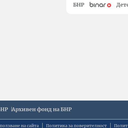
БНР
Дет
БНР
Архивен фонд на БНР
ползване на сайта
Политика за поверителност
Полит