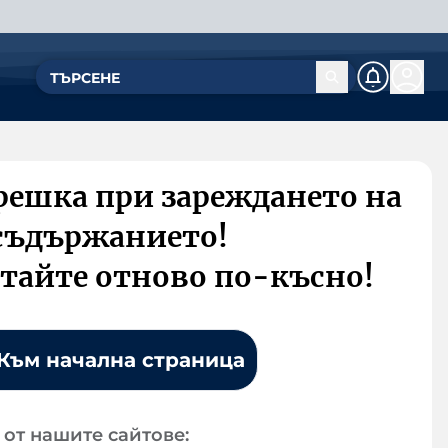
решка при зареждането на
съдържанието!
тайте отново по-късно!
Към начална страница
от нашите сайтове: