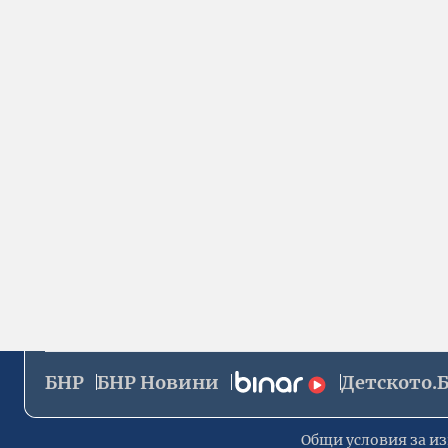
БНР
БНР Новини
Детското.
Общи условия за из