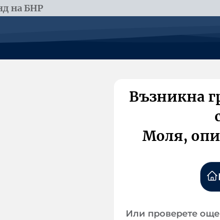
д на БНР
Възникна г
Моля, опи
Или проверете още 