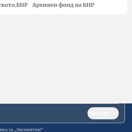
ското.БНР
Архивен фонд на БНР
Нагоре
ика за „бисквитки“