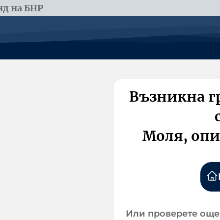
д на БНР
Възникна г
Моля, опи
Или проверете още 