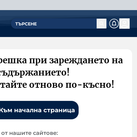
решка при зареждането на
съдържанието!
тайте отново по-късно!
Към начална страница
от нашите сайтове: