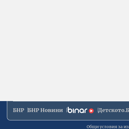
БНР
БНР Новини
Детското.
Общи условия за из