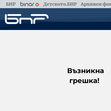
БНР
Детското.БНР
Архивен фон
Възникна
грешка!