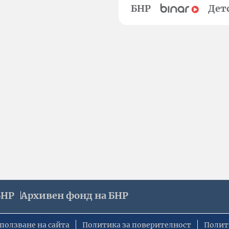
БНР
Дет
БНР
Архивен фонд на БНР
ползване на сайта
Политика за поверителност
Полит