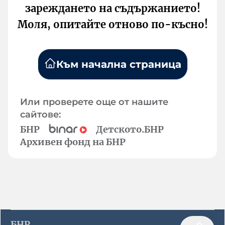
зареждането на съдържанието!
Моля, опитайте отново по-късно!
Към начална страница
Или проверете още от нашите
сайтове:
БНР
Детското.БНР
Архивен фонд на БНР
БНР