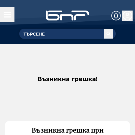
Възникна грешка!
Възникна грешка при