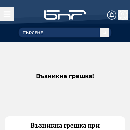
Възникна грешка!
Възникна грешка при