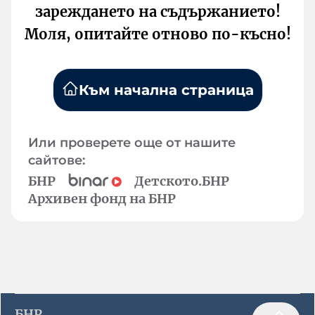
зареждането на съдържанието!
Моля, опитайте отново по-късно!
Към начална страница
Или проверете още от нашите
сайтове:
БНР
Детското.БНР
Архивен фонд на БНР
БНР