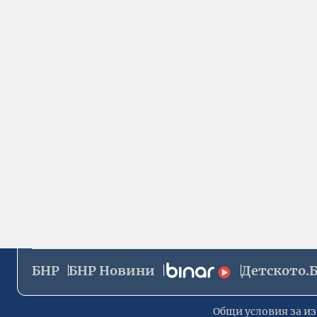
БНР
БНР Новини
Детското.
Общи условия за из