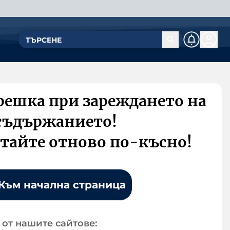
решка при зареждането на
съдържанието!
тайте отново по-късно!
Към начална страница
от нашите сайтове: