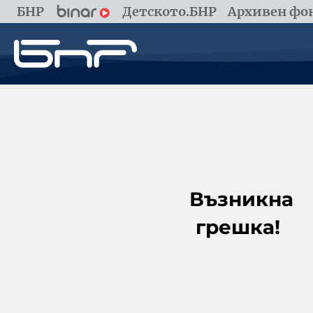
БНР
Детското.БНР
Архивен фон
Възникна
грешка!