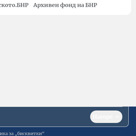
ското.БНР
Архивен фонд на БНР
Нагоре
ика за „бисквитки“