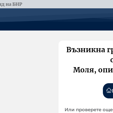
д на БНР
Възникна г
Моля, опи
Или проверете още 