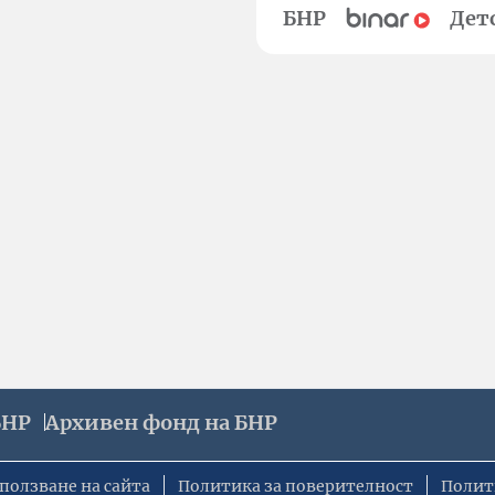
БНР
Дет
БНР
Архивен фонд на БНР
ползване на сайта
Политика за поверителност
Полит