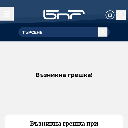
Възникна грешка!
Възникна грешка при