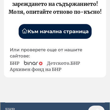
зареждането на съдържанието!
Моля, опитайте отново по-късно!
Към начална страница
Или проверете още от нашите
сайтове:
БНР
Детското.БНР
Архивен фонд на БНР
БНР