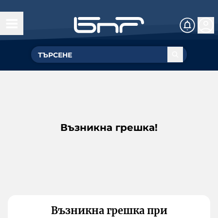
Възникна грешка!
Възникна грешка при