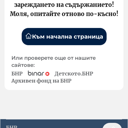
зареждането на съдържанието!
Моля, опитайте отново по-късно!
Към начална страница
Или проверете още от нашите
сайтове:
БНР
Детското.БНР
Архивен фонд на БНР
БНР