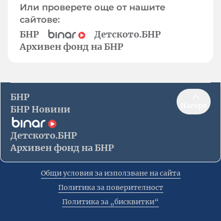
Или проверете още от нашите
сайтове:
БНР
Детското.БНР
Архивен фонд на БНР
БНР
Нагоре
БНР Новини
Детското.БНР
Архивен фонд на БНР
Общи условия за използване на сайта
Политика за поверителност
Политика за „бисквитки“