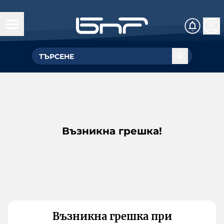
Възникна грешка!
Възникна грешка при