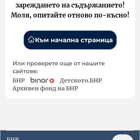
зареждането на съдържанието!
Моля, опитайте отново по-късно!
Към начална страница
Или проверете още от нашите
сайтове:
БНР
Детското.БНР
Архивен фонд на БНР
БНР