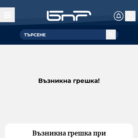
Възникна грешка!
Възникна грешка при