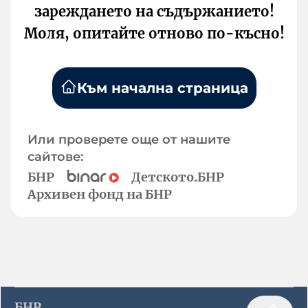
зареждането на съдържанието!
Моля, опитайте отново по-късно!
Към начална страница
Или проверете още от нашите
сайтове:
БНР
Детското.БНР
Архивен фонд на БНР
БНР