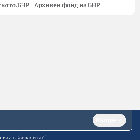
ското.БНР
Архивен фонд на БНР
Нагоре
ика за „бисквитки“