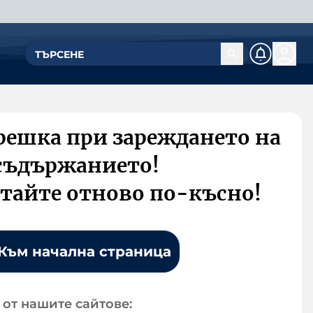
решка при зареждането на
съдържанието!
тайте отново по-късно!
Към начална страница
от нашите сайтове: