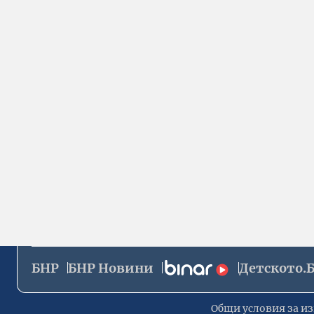
БНР
БНР Новини
Детското.
Общи условия за из