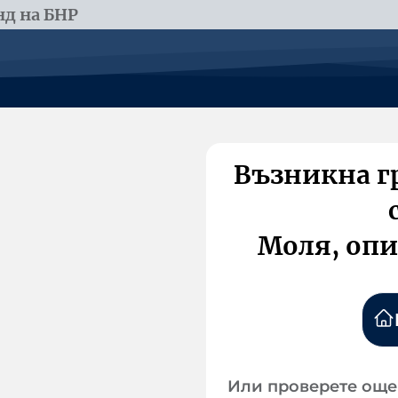
д на БНР
Възникна г
Моля, опи
Или проверете още 