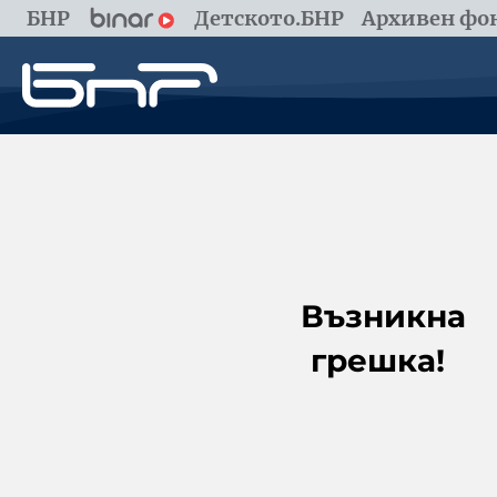
БНР
Детското.БНР
Архивен фон
Възникна
грешка!