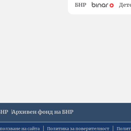
БНР
Дет
БНР
Архивен фонд на БНР
ползване на сайта
Политика за поверителност
Полит