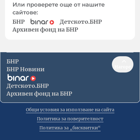
Или проверете още от нашите
сайтове:
БНР
Детското.БНР
Архивен фонд на БНР
БНР
Нагоре
БНР Новини
Детското.БНР
Архивен фонд на БНР
Общи условия за използване на сайта
Политика за поверителност
Политика за „бисквитки“