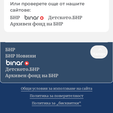
Или проверете още от нашите
сайтове:
БНР
Детското.БНР
Архивен фонд на БНР
БНР
Нагоре
БНР Новини
Детското.БНР
Архивен фонд на БНР
Общи условия за използване на сайта
Политика за поверителност
Политика за „бисквитки“