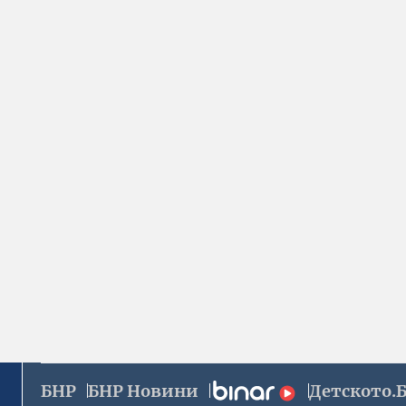
БНР
БНР Новини
Детското.