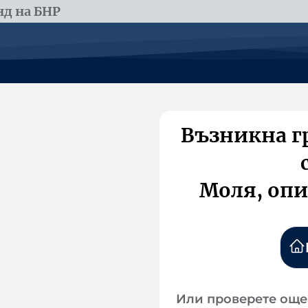
д на БНР
Възникна г
Моля, опи
Или проверете още 