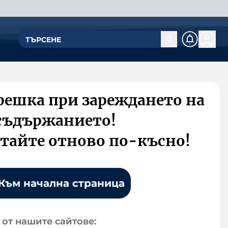
решка при зареждането на
съдържанието!
тайте отново по-късно!
Към начална страница
от нашите сайтове: