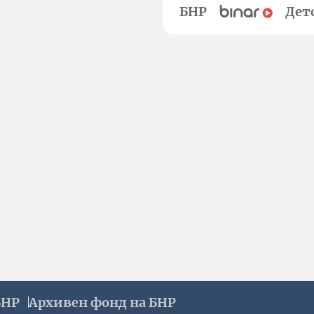
БНР
Дет
БНР
Архивен фонд на БНР