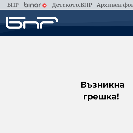
БНР
Детското.БНР
Архивен фон
Възникна
грешка!