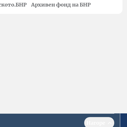
ското.БНР
Архивен фонд на БНР
Нагоре