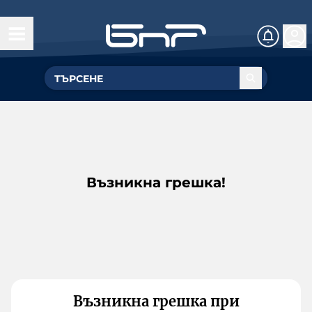
Възникна грешка!
Възникна грешка при