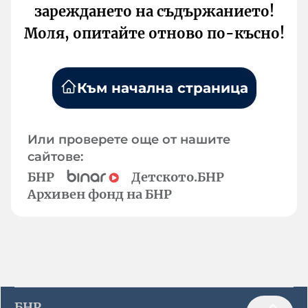
зареждането на съдържанието!
Моля, опитайте отново по-късно!
Към начална страница
Или проверете още от нашите
сайтове:
БНР
Детското.БНР
Архивен фонд на БНР
БНР