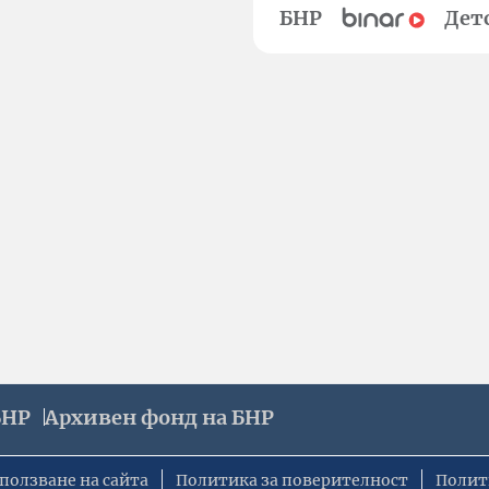
БНР
Дет
БНР
Архивен фонд на БНР
ползване на сайта
Политика за поверителност
Полит