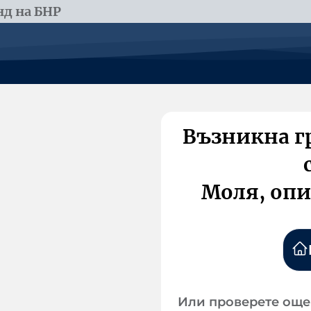
д на БНР
Възникна г
Моля, опи
Или проверете още 