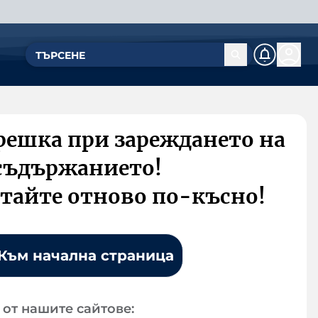
решка при зареждането на
съдържанието!
тайте отново по-късно!
Към начална страница
от нашите сайтове: