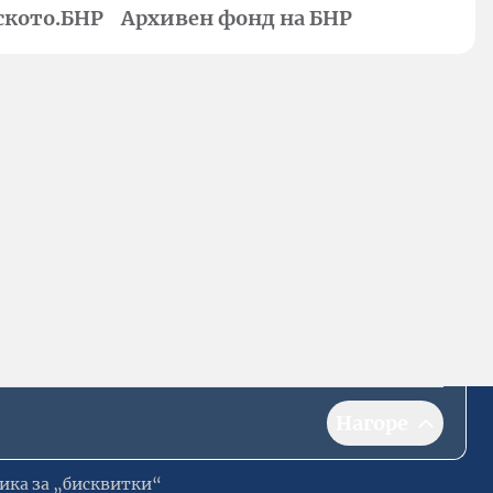
ското.БНР
Архивен фонд на БНР
Нагоре
ика за „бисквитки“