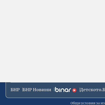
БНР
БНР Новини
Детското.
Общи условия за из