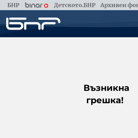
БНР
Детското.БНР
Архивен фон
Възникна
грешка!