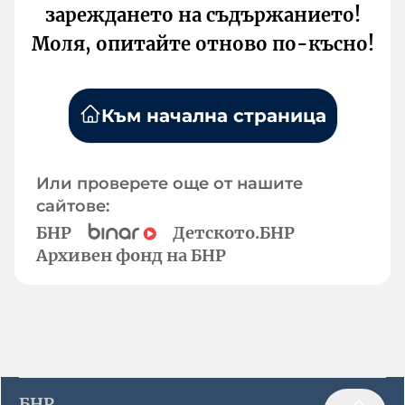
зареждането на съдържанието!
Моля, опитайте отново по-късно!
Към начална страница
Или проверете още от нашите
сайтове:
БНР
Детското.БНР
Архивен фонд на БНР
БНР