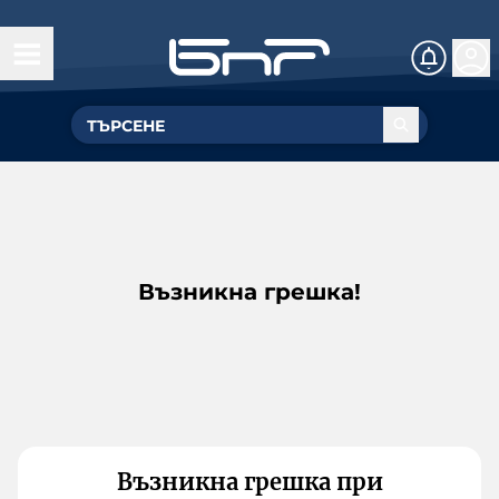
Възникна грешка!
Възникна грешка при