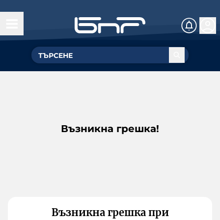
Възникна грешка!
Възникна грешка при