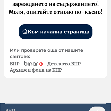
зареждането на съдържанието!
Моля, опитайте отново по-късно!
Към начална страница
Или проверете още от нашите
сайтове:
БНР
Детското.БНР
Архивен фонд на БНР
БНР