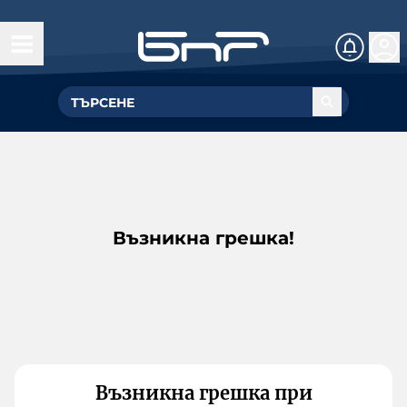
Възникна грешка!
Възникна грешка при