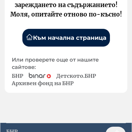
зареждането на съдържанието!
Моля, опитайте отново по-късно!
Към начална страница
Или проверете още от нашите
сайтове:
БНР
Детското.БНР
Архивен фонд на БНР
БНР