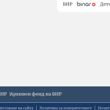
БНР
Дет
БНР
Архивен фонд на БНР
ползване на сайта
Политика за поверителност
Полит