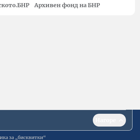
ското.БНР
Архивен фонд на БНР
Нагоре
ика за „бисквитки“