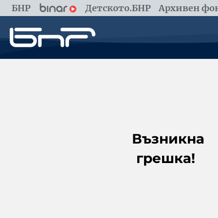
БНР
Детското.БНР
Архивен фон
Възникна
грешка!