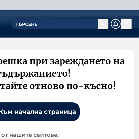
решка при зареждането на
съдържанието!
тайте отново по-късно!
Към начална страница
от нашите сайтове: