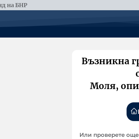
д на БНР
Възникна г
Моля, опи
Или проверете още 