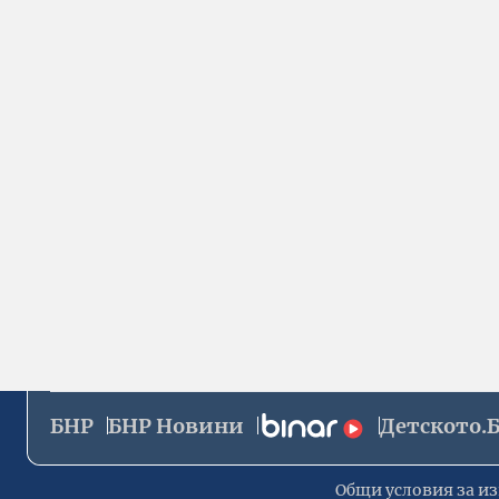
БНР
БНР Новини
Детското.
Общи условия за из