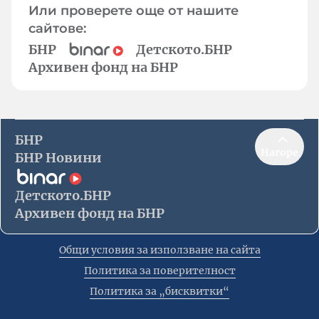
Или проверете още от нашите
сайтове:
БНР
Детското.БНР
Архивен фонд на БНР
БНР
Нагоре
БНР Новини
Детското.БНР
Архивен фонд на БНР
Общи условия за използване на сайта
Политика за поверителност
Политика за „бисквитки“