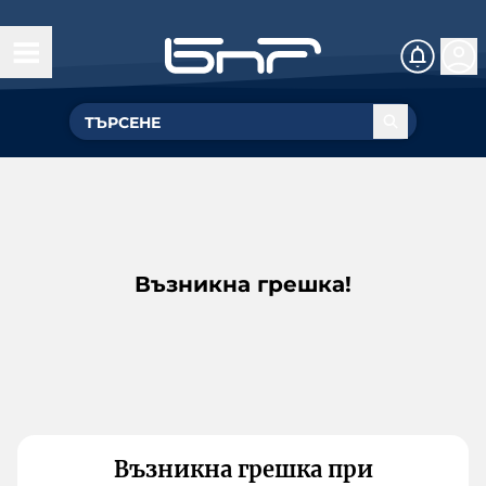
Възникна грешка!
Възникна грешка при