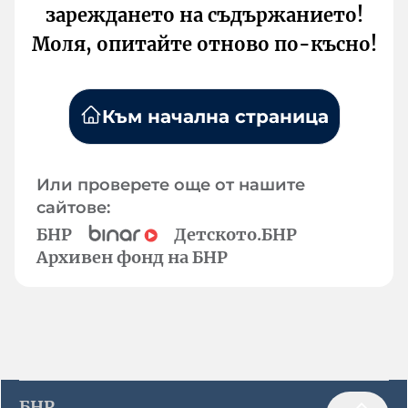
зареждането на съдържанието!
Моля, опитайте отново по-късно!
Към начална страница
Или проверете още от нашите
сайтове:
БНР
Детското.БНР
Архивен фонд на БНР
БНР