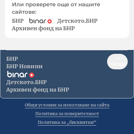
Или проверете още от нашите
сайтове:
БНР
Детското.БНР
Архивен фонд на БНР
БНР
Нагоре
БНР Новини
Детското.БНР
Архивен фонд на БНР
Общи условия за използване на сайта
Политика за поверителност
Политика за „бисквитки“