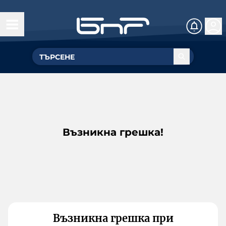
Възникна грешка!
Възникна грешка при