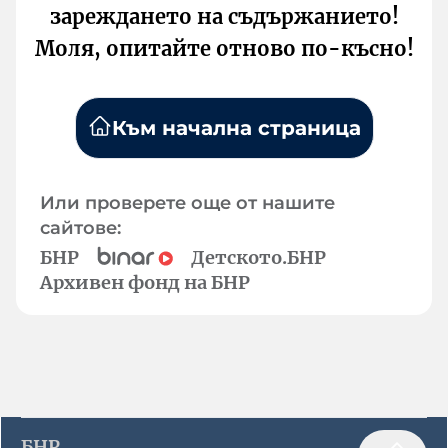
зареждането на съдържанието!
Моля, опитайте отново по-късно!
Към начална страница
Или проверете още от нашите
сайтове:
БНР
Детското.БНР
Архивен фонд на БНР
БНР