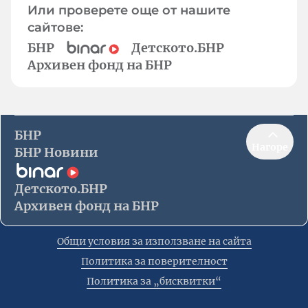
Или проверете още от нашите
сайтове:
БНР
Детското.БНР
Архивен фонд на БНР
БНР
Нагоре
БНР Новини
Детското.БНР
Архивен фонд на БНР
Общи условия за използване на сайта
Политика за поверителност
Политика за „бисквитки“