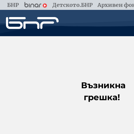
БНР
Детското.БНР
Архивен фон
Възникна
грешка!