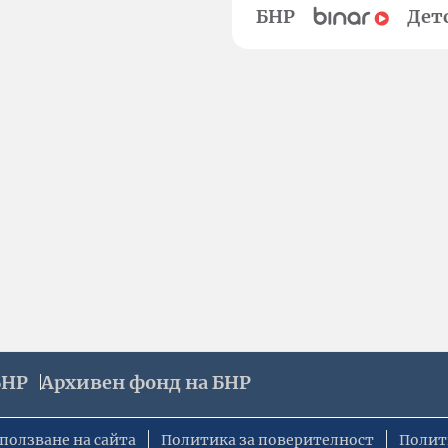
БНР
Дет
БНР
Архивен фонд на БНР
ползване на сайта
Политика за поверителност
Полит