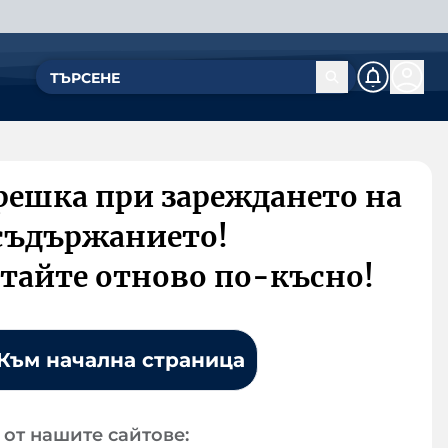
решка при зареждането на
съдържанието!
тайте отново по-късно!
Към начална страница
от нашите сайтове: