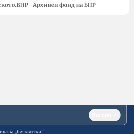
ското.БНР
Архивен фонд на БНР
Нагоре
ика за „бисквитки“