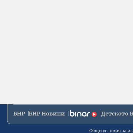
БНР
БНР Новини
Детското.
Общи условия за из