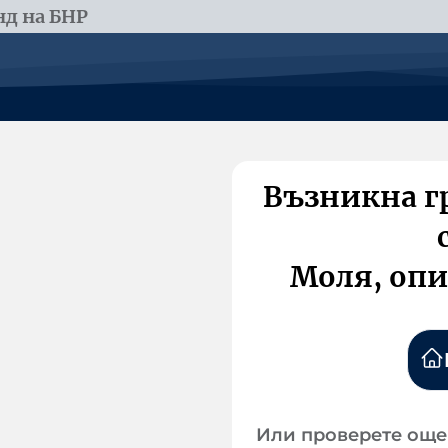
д на БНР
Възникна г
Моля, опи
Или проверете още 