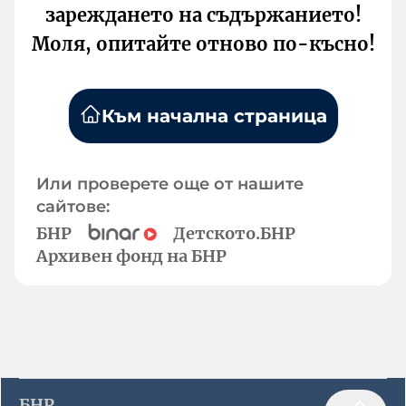
зареждането на съдържанието!
Моля, опитайте отново по-късно!
Към начална страница
Или проверете още от нашите
сайтове:
БНР
Детското.БНР
Архивен фонд на БНР
БНР