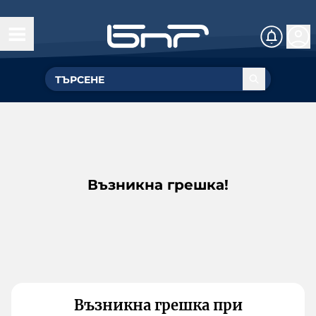
Възникна грешка!
Възникна грешка при