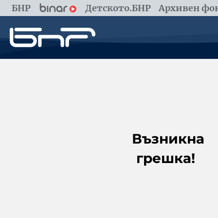
БНР
Детското.БНР
Архивен фон
Възникна
грешка!