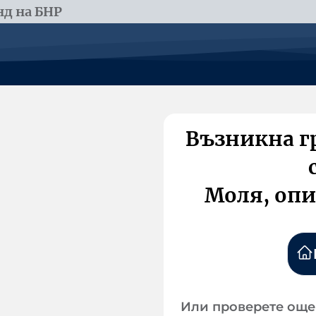
д на БНР
Възникна г
Моля, опи
Или проверете още 