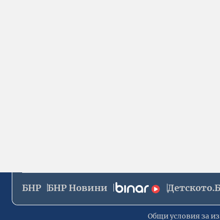
БНР
БНР Новини
Детското.
Общи условия за из