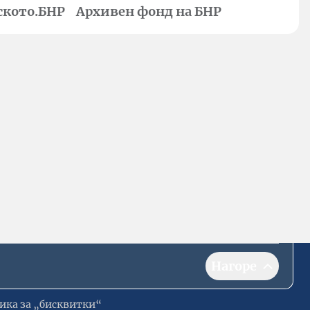
ското.БНР
Архивен фонд на БНР
Нагоре
ика за „бисквитки“