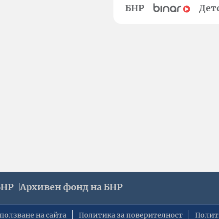
БНР
Дет
БНР
Архивен фонд на БНР
ползване на сайта
Политика за поверителност
Полит