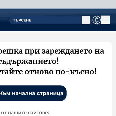
решка при зареждането на
съдържанието!
тайте отново по-късно!
Към начална страница
от нашите сайтове: