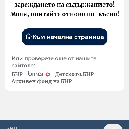
зареждането на съдържанието!
Моля, опитайте отново по-късно!
Към начална страница
Или проверете още от нашите
сайтове:
БНР
Детското.БНР
Архивен фонд на БНР
БНР