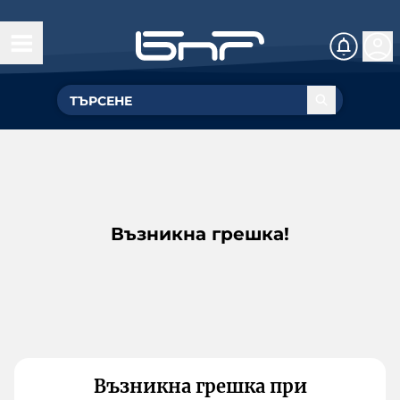
Възникна грешка!
Възникна грешка при