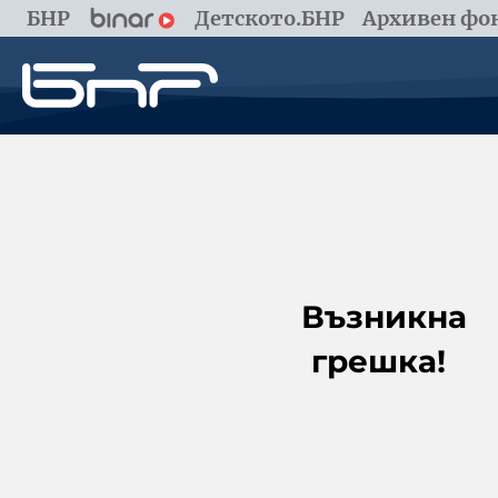
БНР
Детското.БНР
Архивен фон
Възникна
грешка!