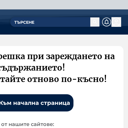
решка при зареждането на
съдържанието!
тайте отново по-късно!
Към начална страница
от нашите сайтове: