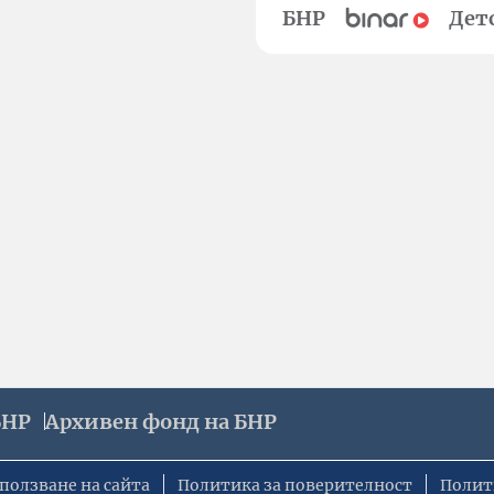
БНР
Дет
БНР
Архивен фонд на БНР
ползване на сайта
Политика за поверителност
Полит