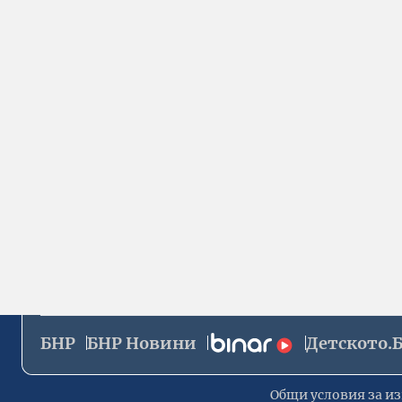
БНР
БНР Новини
Детското.
Общи условия за из