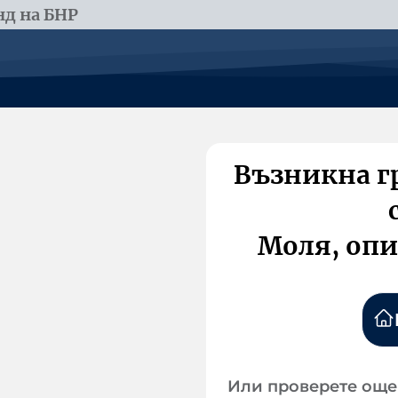
д на БНР
Възникна г
Моля, опи
Или проверете още 