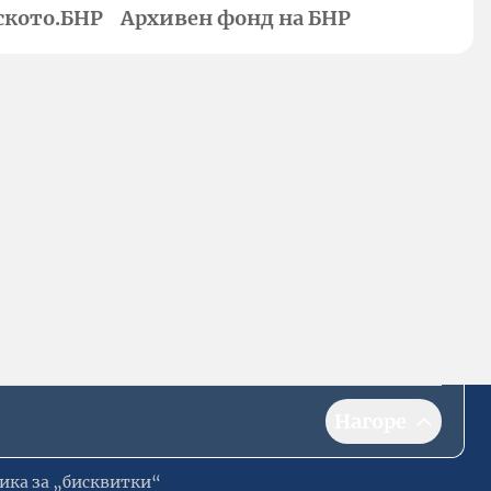
ското.БНР
Архивен фонд на БНР
Нагоре
ика за „бисквитки“