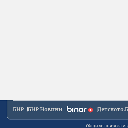
БНР
БНР Новини
Детското.
Общи условия за из