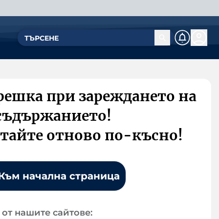
решка при зареждането на
съдържанието!
тайте отново по-късно!
Към начална страница
от нашите сайтове: