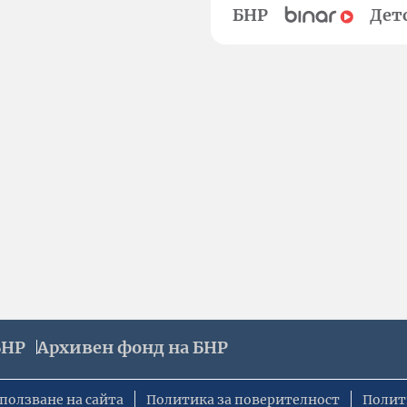
БНР
Дет
БНР
Архивен фонд на БНР
ползване на сайта
Политика за поверителност
Полит