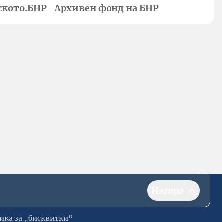
ското.БНР
Архивен фонд на БНР
Нагоре
ика за „бисквитки“