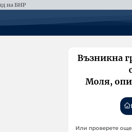
д на БНР
Възникна г
Моля, опи
Или проверете още 