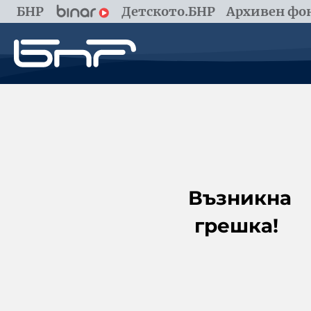
БНР
Детското.БНР
Архивен фон
Възникна
грешка!