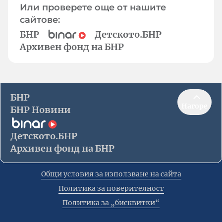
Или проверете още от нашите
сайтове:
БНР
Детското.БНР
Архивен фонд на БНР
БНР
Нагоре
БНР Новини
Детското.БНР
Архивен фонд на БНР
Общи условия за използване на сайта
Политика за поверителност
Политика за „бисквитки“