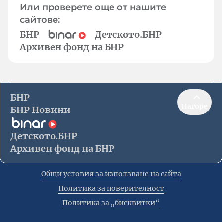
Или проверете още от нашите
сайтове:
БНР
Детското.БНР
Архивен фонд на БНР
БНР
Нагоре
БНР Новини
Детското.БНР
Архивен фонд на БНР
Общи условия за използване на сайта
Политика за поверителност
Политика за „бисквитки“