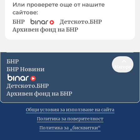
Или проверете още от нашите
сайтове:
БНР
Детското.БНР
Архивен фонд на БНР
БНР
Нагоре
БНР Новини
Детското.БНР
Архивен фонд на БНР
Общи условия за използване на сайта
Политика за поверителност
Политика за „бисквитки“