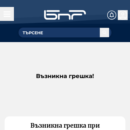
Възникна грешка!
Възникна грешка при