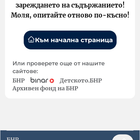
зареждането на съдържанието!
Моля, опитайте отново по-късно!
Към начална страница
Или проверете още от нашите
сайтове:
БНР
Детското.БНР
Архивен фонд на БНР
БНР