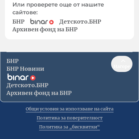
Или проверете още от нашите
сайтове:
БНР
Детското.БНР
Архивен фонд на БНР
БНР
Нагоре
БНР Новини
Детското.БНР
Архивен фонд на БНР
Общи условия за използване на сайта
Политика за поверителност
Политика за „бисквитки“