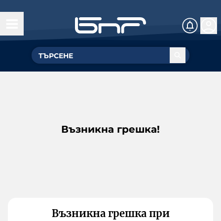
Възникна грешка!
Възникна грешка при