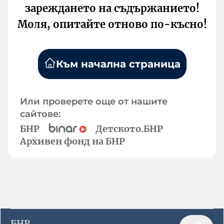
зареждането на съдържанието!
Моля, опитайте отново по-късно!
Към начална страница
Или проверете още от нашите
сайтове:
БНР
Детското.БНР
Архивен фонд на БНР
БНР