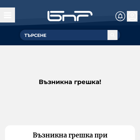
Възникна грешка!
Възникна грешка при