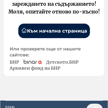
зареждането на съдържанието!
Моля, опитайте отново по-късно!
Към начална страница
Или проверете още от нашите
сайтове:
БНР
Детското.БНР
Архивен фонд на БНР
БНР