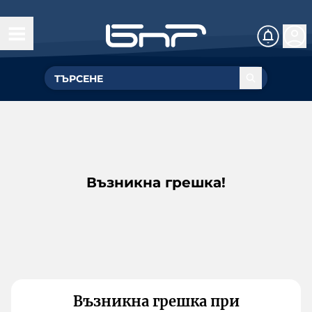
Възникна грешка!
Възникна грешка при