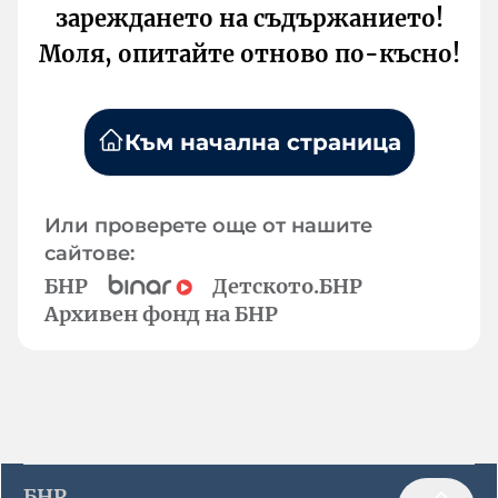
зареждането на съдържанието!
Моля, опитайте отново по-късно!
Към начална страница
Или проверете още от нашите
сайтове:
БНР
Детското.БНР
Архивен фонд на БНР
БНР