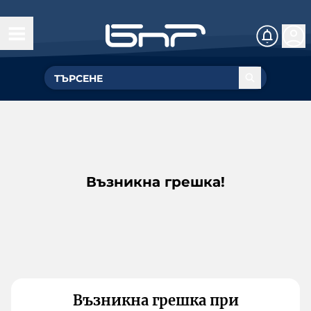
Възникна грешка!
Възникна грешка при