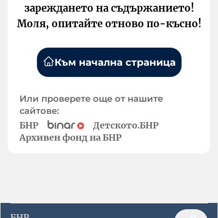
зареждането на съдържанието!
Моля, опитайте отново по-късно!
Към начална страница
Или проверете още от нашите
сайтове:
БНР
Детското.БНР
Архивен фонд на БНР
БНР