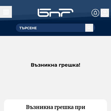
Възникна грешка!
Възникна грешка при