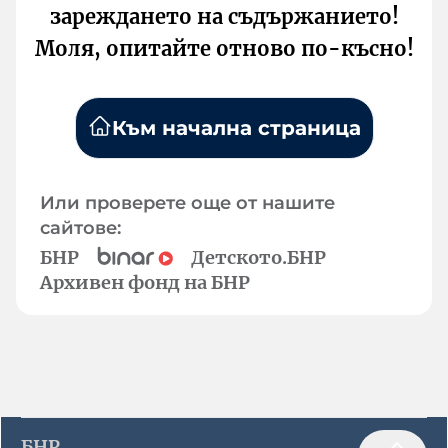
зареждането на съдържанието!
Моля, опитайте отново по-късно!
Към начална страница
Или проверете още от нашите
сайтове:
БНР
Детското.БНР
Архивен фонд на БНР
БНР